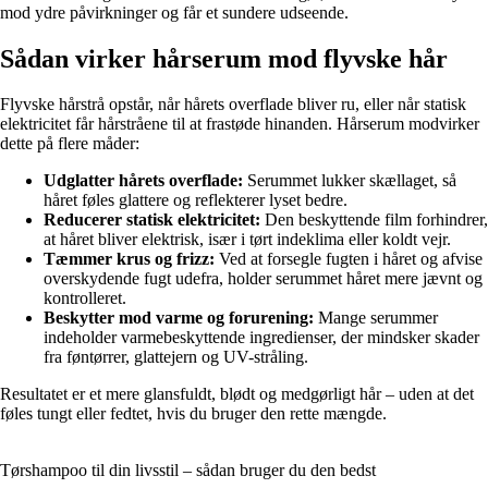
mod ydre påvirkninger og får et sundere udseende.
Sådan virker hårserum mod flyvske hår
Flyvske hårstrå opstår, når hårets overflade bliver ru, eller når statisk
elektricitet får hårstråene til at frastøde hinanden. Hårserum modvirker
dette på flere måder:
Udglatter hårets overflade:
Serummet lukker skællaget, så
håret føles glattere og reflekterer lyset bedre.
Reducerer statisk elektricitet:
Den beskyttende film forhindrer,
at håret bliver elektrisk, især i tørt indeklima eller koldt vejr.
Tæmmer krus og frizz:
Ved at forsegle fugten i håret og afvise
overskydende fugt udefra, holder serummet håret mere jævnt og
kontrolleret.
Beskytter mod varme og forurening:
Mange serummer
indeholder varmebeskyttende ingredienser, der mindsker skader
fra føntørrer, glattejern og UV-stråling.
Resultatet er et mere glansfuldt, blødt og medgørligt hår – uden at det
føles tungt eller fedtet, hvis du bruger den rette mængde.
Tørshampoo til din livsstil – sådan bruger du den bedst