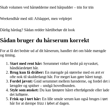
Skab volumen ved hårrødderne med hårpudder – trin for trin
Weekendhår med stil: Afslappet, men velplejet
Dårlig hårdag? Sådan redder hårtilbehør dit look
Sådan bruger du hårserum korrekt
For at få det bedste ud af dit hårserum, handler det om både mængde
og timing.
Start med rent hår:
Serummet virker bedst på nyvasket,
håndklædetørt hår.
Brug kun få dråber:
En mængde på størrelse med en ært er
ofte nok til skulderlangt hår. For meget kan gøre håret tungt.
Fordel jævnt:
Gnid serummet mellem hænderne, og fordel det i
længder og spidser – undgå hovedbunden.
Style som ønsket:
Du kan føntørre håret efterfølgende eller lade
det lufttørre.
Frisk op i tørt hår:
En lille smule serum kan også bruges i tørt
hår for at dæmpe frizz i løbet af dagen.