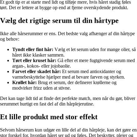
Et godt tip er at starte med lidt og tilføje mere, hvis håret stadig føles
tørt. Det er lettere at bygge op end at fjerne overskydende produkt.
Vælg det rigtige serum til din hårtype
Ikke alle hårserummer er ens. Det bedste valg afhænger af din hårtype
og behov:
Tyndt eller fint hår:
Vælg et let serum uden for mange olier, så
håret ikke klasker sammen.
Tørt eller kruset hår:
Gå efter et mere fugtgivende serum med
argan-, kokos- eller jojobaolie.
Farvet eller skadet hår:
Et serum med antioxidanter og
varmebeskyttelse hjælper med at bevare farven og styrken.
Krøllet hår:
Brug et serum, der definerer krøllerne og
modvirker frizz uden at stivne.
Det kan tage lidt tid at finde det perfekte match, men når du gør, bliver
serummet hurtigt en fast del af din hårplejerutine.
Et lille produkt med stor effekt
Selvom hårserum kun udgør en lille del af din hårpleje, kan det gøre en
stor forskel for, hvordan håret ser ud og føles. Det beskytter, plejer og