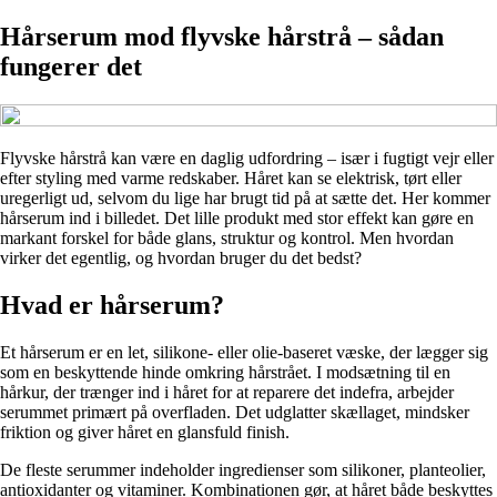
Hårserum mod flyvske hårstrå – sådan
fungerer det
Flyvske hårstrå kan være en daglig udfordring – især i fugtigt vejr eller
efter styling med varme redskaber. Håret kan se elektrisk, tørt eller
uregerligt ud, selvom du lige har brugt tid på at sætte det. Her kommer
hårserum ind i billedet. Det lille produkt med stor effekt kan gøre en
markant forskel for både glans, struktur og kontrol. Men hvordan
virker det egentlig, og hvordan bruger du det bedst?
Hvad er hårserum?
Et hårserum er en let, silikone- eller olie-baseret væske, der lægger sig
som en beskyttende hinde omkring hårstrået. I modsætning til en
hårkur, der trænger ind i håret for at reparere det indefra, arbejder
serummet primært på overfladen. Det udglatter skællaget, mindsker
friktion og giver håret en glansfuld finish.
De fleste serummer indeholder ingredienser som silikoner, planteolier,
antioxidanter og vitaminer. Kombinationen gør, at håret både beskyttes