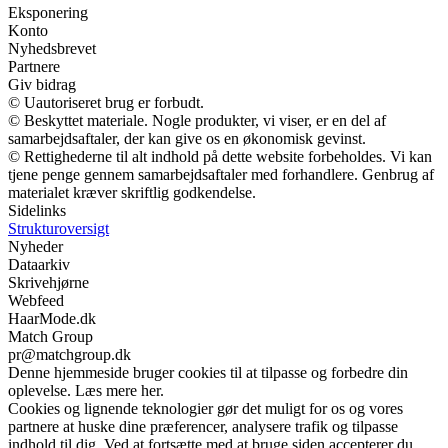
Eksponering
Konto
Nyhedsbrevet
Partnere
Giv bidrag
© Uautoriseret brug er forbudt.
© Beskyttet materiale. Nogle produkter, vi viser, er en del af
samarbejdsaftaler, der kan give os en økonomisk gevinst.
© Rettighederne til alt indhold på dette website forbeholdes. Vi kan
tjene penge gennem samarbejdsaftaler med forhandlere. Genbrug af
materialet kræver skriftlig godkendelse.
Sidelinks
Strukturoversigt
Nyheder
Dataarkiv
Skrivehjørne
Webfeed
HaarMode.dk
Match Group
pr@matchgroup.dk
Denne hjemmeside bruger cookies til at tilpasse og forbedre din
oplevelse. Læs mere her.
Cookies og lignende teknologier gør det muligt for os og vores
partnere at huske dine præferencer, analysere trafik og tilpasse
indhold til dig. Ved at fortsætte med at bruge siden accepterer du