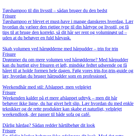
Tørshampoo til din livsstil – sådan bruger du den bedst
Frisure
Tørshampoo er blevet et must-have i mange danskeres hverdag. Lær
hvordan du vælger den rigtige type til din hårtype og livsstil, og få
tips til at bruge den korrekt, så dit hår ser rent og voluminøst ud –
uden at du behøver en fuld hårvask.
Skab volumen ved hårrødderne med hårpudder – trin for trin
Frisure
Drømmer du om mere volumen ved hårrødderne? Med hårpudder
kan du hurtigt give frisuren et løft, mindske fedtet udseende og få
håret til at holde formen hele dagen. Følg vores trin-for-trin-guide og
lær, hvordan du bruger hårpudder som en professionel.
Weekendhår med stil: Afslappet, men velplejet
Frisure
Weekenden kalder på et mere afslappet udtryk – men dit hår
behøver ikke ligne, du har givet helt slip. Lær hvordan du med enkle
teknikker og de rette produkter kan skabe et naturligt, velplejet
weekendlook, der passer til både sofa og café.
Dårlig hårdag? Sådan redder hårtilbehør dit look
Frisure