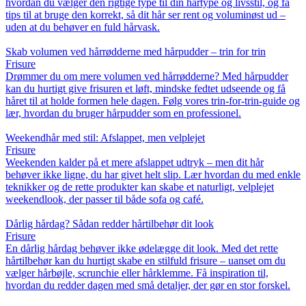
hvordan du vælger den rigtige type til din hårtype og livsstil, og få
tips til at bruge den korrekt, så dit hår ser rent og voluminøst ud –
uden at du behøver en fuld hårvask.
Skab volumen ved hårrødderne med hårpudder – trin for trin
Frisure
Drømmer du om mere volumen ved hårrødderne? Med hårpudder
kan du hurtigt give frisuren et løft, mindske fedtet udseende og få
håret til at holde formen hele dagen. Følg vores trin-for-trin-guide og
lær, hvordan du bruger hårpudder som en professionel.
Weekendhår med stil: Afslappet, men velplejet
Frisure
Weekenden kalder på et mere afslappet udtryk – men dit hår
behøver ikke ligne, du har givet helt slip. Lær hvordan du med enkle
teknikker og de rette produkter kan skabe et naturligt, velplejet
weekendlook, der passer til både sofa og café.
Dårlig hårdag? Sådan redder hårtilbehør dit look
Frisure
En dårlig hårdag behøver ikke ødelægge dit look. Med det rette
hårtilbehør kan du hurtigt skabe en stilfuld frisure – uanset om du
vælger hårbøjle, scrunchie eller hårklemme. Få inspiration til,
hvordan du redder dagen med små detaljer, der gør en stor forskel.