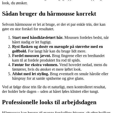
look, du ønsker.
Sådan bruger du hårmousse korrekt
Selvom hårmousse er let at bruge, er der et par enkle trin, der kan
gøre en stor forskel for resultatet.
Start med håndklædetørt hår.
Moussen fordeles bedst, når
håret stadig er let fugtigt.
Ryst flasken og dosér en mængde på størrelse med en
golfbold.
For langt hår kan du bruge lidt mere.
Fordel moussen jævnt.
Brug fingrene eller en bredtandet
kam til at fordele produktet fra rod til spids.
Føntør for ekstra volumen.
Vend hovedet nedad, mens du
føntørrer, hvis du ønsker et mere løftet look.
Afslut med let styling.
Brug eventuelt en smule hårolie eller
hårspray for at samle spidserne og give glans.
Ved at følge disse trin får du et naturligt, men kontrolleret resultat,
der holder hele dagen – uden at håret føles klistret eller tungt.
Professionelle looks til arbejdsdagen
Hårmousse kan bruges til mange forskellige frisurer, alt efter hvilken