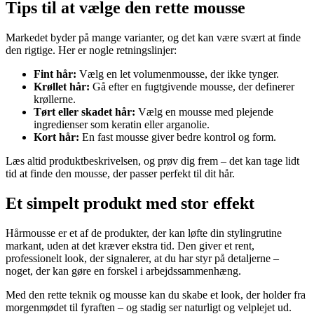
Tips til at vælge den rette mousse
Markedet byder på mange varianter, og det kan være svært at finde
den rigtige. Her er nogle retningslinjer:
Fint hår:
Vælg en let volumenmousse, der ikke tynger.
Krøllet hår:
Gå efter en fugtgivende mousse, der definerer
krøllerne.
Tørt eller skadet hår:
Vælg en mousse med plejende
ingredienser som keratin eller arganolie.
Kort hår:
En fast mousse giver bedre kontrol og form.
Læs altid produktbeskrivelsen, og prøv dig frem – det kan tage lidt
tid at finde den mousse, der passer perfekt til dit hår.
Et simpelt produkt med stor effekt
Hårmousse er et af de produkter, der kan løfte din stylingrutine
markant, uden at det kræver ekstra tid. Den giver et rent,
professionelt look, der signalerer, at du har styr på detaljerne –
noget, der kan gøre en forskel i arbejdssammenhæng.
Med den rette teknik og mousse kan du skabe et look, der holder fra
morgenmødet til fyraften – og stadig ser naturligt og velplejet ud.