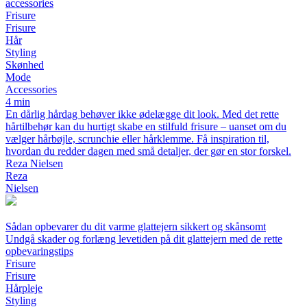
accessories
Frisure
Frisure
Hår
Styling
Skønhed
Mode
Accessories
4 min
En dårlig hårdag behøver ikke ødelægge dit look. Med det rette
hårtilbehør kan du hurtigt skabe en stilfuld frisure – uanset om du
vælger hårbøjle, scrunchie eller hårklemme. Få inspiration til,
hvordan du redder dagen med små detaljer, der gør en stor forskel.
Reza Nielsen
Reza
Nielsen
Sådan opbevarer du dit varme glattejern sikkert og skånsomt
Undgå skader og forlæng levetiden på dit glattejern med de rette
opbevaringstips
Frisure
Frisure
Hårpleje
Styling