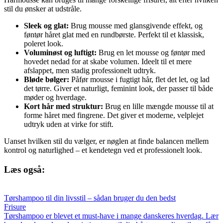
stil du ønsker at udstråle.
Sleek og glat:
Brug mousse med glansgivende effekt, og
føntør håret glat med en rundbørste. Perfekt til et klassisk,
poleret look.
Voluminøst og luftigt:
Brug en let mousse og føntør med
hovedet nedad for at skabe volumen. Ideelt til et mere
afslappet, men stadig professionelt udtryk.
Bløde bølger:
Påfør mousse i fugtigt hår, flet det let, og lad
det tørre. Giver et naturligt, feminint look, der passer til både
møder og hverdage.
Kort hår med struktur:
Brug en lille mængde mousse til at
forme håret med fingrene. Det giver et moderne, velplejet
udtryk uden at virke for stift.
Uanset hvilken stil du vælger, er nøglen at finde balancen mellem
kontrol og naturlighed – et kendetegn ved et professionelt look.
Læs også:
Tørshampoo til din livsstil – sådan bruger du den bedst
Frisure
Tørshampoo er blevet et must-have i mange danskeres hverdag. Lær