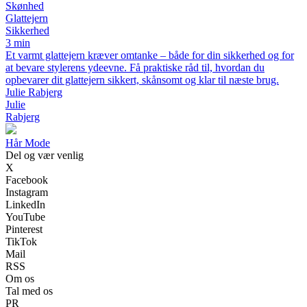
Skønhed
Glattejern
Sikkerhed
3 min
Et varmt glattejern kræver omtanke – både for din sikkerhed og for
at bevare stylerens ydeevne. Få praktiske råd til, hvordan du
opbevarer dit glattejern sikkert, skånsomt og klar til næste brug.
Julie Rabjerg
Julie
Rabjerg
Hår Mode
Del og vær venlig
X
Facebook
Instagram
LinkedIn
YouTube
Pinterest
TikTok
Mail
RSS
Om os
Tal med os
PR