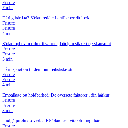
Frisure
7 min
Dårlig hårdag? Sådan redder hårtilbehør dit look
Frisure
Frisure
4 min
Sådan opbevarer du dit varme glattejern sikkert og skånsomt
Frisure
Frisure
3 min
Hårinspiration til den minimalistiske stil
Frisure
Frisure
4 min
Emballage og holdbarhed: De oversete faktorer i din hårkur
Frisure
Frisure
3 min
Undgå produkt-overload: Sådan beskytter du ungt hår
Frisure