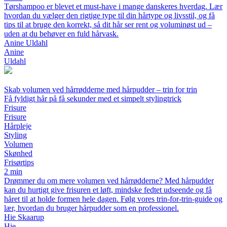
Tørshampoo er blevet et must-have i mange danskeres hverdag. Lær
hvordan du vælger den rigtige type til din hårtype og livsstil, og få
tips til at bruge den korrekt, så dit hår ser rent og voluminøst ud –
uden at du behøver en fuld hårvask.
Anine Uldahl
Anine
Uldahl
Skab volumen ved hårrødderne med hårpudder – trin for trin
Få fyldigt hår på få sekunder med et simpelt stylingtrick
Frisure
Frisure
Hårpleje
Styling
Volumen
Skønhed
Frisørtips
2 min
Drømmer du om mere volumen ved hårrødderne? Med hårpudder
kan du hurtigt give frisuren et løft, mindske fedtet udseende og få
håret til at holde formen hele dagen. Følg vores trin-for-trin-guide og
lær, hvordan du bruger hårpudder som en professionel.
Hie Skaarup
Hie