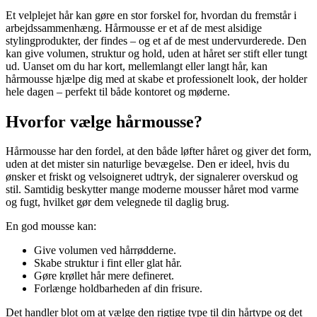
Et velplejet hår kan gøre en stor forskel for, hvordan du fremstår i
arbejdssammenhæng. Hårmousse er et af de mest alsidige
stylingprodukter, der findes – og et af de mest undervurderede. Den
kan give volumen, struktur og hold, uden at håret ser stift eller tungt
ud. Uanset om du har kort, mellemlangt eller langt hår, kan
hårmousse hjælpe dig med at skabe et professionelt look, der holder
hele dagen – perfekt til både kontoret og møderne.
Hvorfor vælge hårmousse?
Hårmousse har den fordel, at den både løfter håret og giver det form,
uden at det mister sin naturlige bevægelse. Den er ideel, hvis du
ønsker et friskt og velsoigneret udtryk, der signalerer overskud og
stil. Samtidig beskytter mange moderne mousser håret mod varme
og fugt, hvilket gør dem velegnede til daglig brug.
En god mousse kan:
Give volumen ved hårrødderne.
Skabe struktur i fint eller glat hår.
Gøre krøllet hår mere defineret.
Forlænge holdbarheden af din frisure.
Det handler blot om at vælge den rigtige type til din hårtype og det