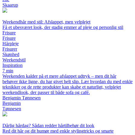
Skaarup
Weekendhår med stil: Afslappet, men velplejet
Få et ubesværet look, der stadig emmer af pleje og personlig stil
Frisure
Frisure
Hårpleje
Frisurer
Skønhed
Weekendstil
Inspiration
7 min
Weekenden kalder på et mere afslappet udtryk – men dit hår
behøver ikke ligne, du har givet helt slip. Lær hvordan du med enkle
teknikker og de rette produkter kan skabe et naturligt, velplejet
weekendlook, der passer til både sofa og café.
Benjamin Tønnesen
Benjamin
Tønnesen
Dårlig hårdag? Sådan redder hårtilbehør dit look
Red dit hår og dit humør med enkle stylingtricks og smarte