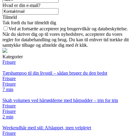
Hvad er din e-mail?
Tilmeld
Tak fordi du har tilmeldt dig
Ved at fortsætte accepterer jeg brugervilkår og databeskyttelse.
Når du skriver dig op til vores nyhedsbrev, accepterer du vores
regler for databehandling og brug. Du kan til enhver tid trække dit
samtykke tilbage og afmelde dig med ét klik.
Kategorier
Frisure
Tørshampoo til din livsstil – sådan bruger du den bedst
Frisure
Frisure
7 min
Skab volumen ved hårrødderne med hårpudder – trin for trin
Frisure
Frisure
2 min
Weekendhår med stil: Afslappet, men velplejet
Frisure