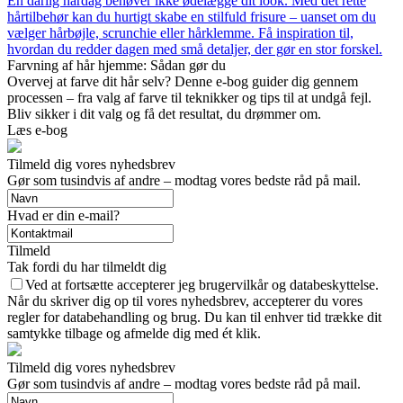
En dårlig hårdag behøver ikke ødelægge dit look. Med det rette
hårtilbehør kan du hurtigt skabe en stilfuld frisure – uanset om du
vælger hårbøjle, scrunchie eller hårklemme. Få inspiration til,
hvordan du redder dagen med små detaljer, der gør en stor forskel.
Farvning af hår hjemme: Sådan gør du
Overvej at farve dit hår selv? Denne e-bog guider dig gennem
processen – fra valg af farve til teknikker og tips til at undgå fejl.
Bliv sikker i dit valg og få det resultat, du drømmer om.
Læs e-bog
Tilmeld dig vores nyhedsbrev
Gør som tusindvis af andre – modtag vores bedste råd på mail.
Hvad er din e-mail?
Tilmeld
Tak fordi du har tilmeldt dig
Ved at fortsætte accepterer jeg brugervilkår og databeskyttelse.
Når du skriver dig op til vores nyhedsbrev, accepterer du vores
regler for databehandling og brug. Du kan til enhver tid trække dit
samtykke tilbage og afmelde dig med ét klik.
Tilmeld dig vores nyhedsbrev
Gør som tusindvis af andre – modtag vores bedste råd på mail.