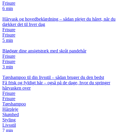
Frisure
6 min
Hårvask og hovedbeklædning – sådan plejer du håret, når du
dækker det til hver dag
Frisure
Frisure
5 min
Blødgør dine ansigtstræk med skråt pandehår
Frisure
Frisure
3 min
Tørshampoo til din livsstil – sådan bruger du den bedst
Få frisk og fyldigt hår – også på de dage, hvor du springer
hårvasken over
Frisure
Frisure
Tørshampoo
Hårpleje
Skønhed
Styling
Livsstil
7 min