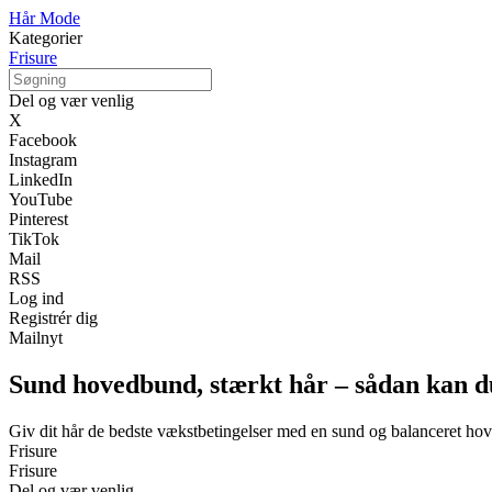
Hår Mode
Kategorier
Frisure
Del og vær venlig
X
Facebook
Instagram
LinkedIn
YouTube
Pinterest
TikTok
Mail
RSS
Log ind
Registrér dig
Mailnyt
Sund hovedbund, stærkt hår – sådan kan d
Giv dit hår de bedste vækstbetingelser med en sund og balanceret h
Frisure
Frisure
Del og vær venlig