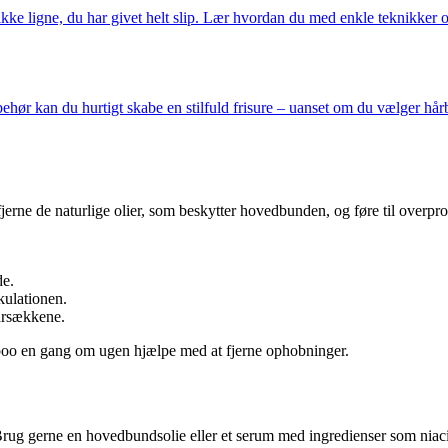
ke ligne, du har givet helt slip. Lær hvordan du med enkle teknikker og
ehør kan du hurtigt skabe en stilfuld frisure – uanset om du vælger hårb
jerne de naturlige olier, som beskytter hovedbunden, og føre til overpro
de.
kulationen.
hårsækkene.
oo en gang om ugen hjælpe med at fjerne ophobninger.
g gerne en hovedbundsolie eller et serum med ingredienser som niacinami