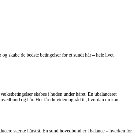
g skabe de bedste betingelser for et sundt hår – hele livet.
ækstbetingelser skabes i huden under håret. En ubalanceret
 hovedbund og hår. Her får du viden og råd til, hvordan du kan
roducere stærke hårstrå. En sund hovedbund er i balance – hverken for