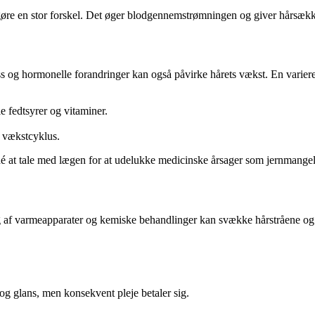
øre en stor forskel. Det øger blodgennemstrømningen og giver hårsække
s og hormonelle forandringer kan også påvirke hårets vækst. En varieret k
e fedtsyrer og vitaminer.
s vækstcyklus.
 idé at tale med lægen for at udelukke medicinske årsager som jernmangel
ug af varmeapparater og kemiske behandlinger kan svække hårstråene 
og glans, men konsekvent pleje betaler sig.