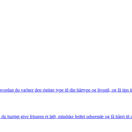
an du vælger den rigtige type til din hårtype og livsstil, og få tips til
tigt give frisuren et løft, mindske fedtet udseende og få håret til at 