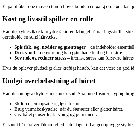
Et par dråber olie masseret ind i hovedbunden en gang om ugen kan g
Kost og livsstil spiller en rolle
Hårtab skyldes ikke kun ydre faktorer. Mangel på næringsstoffer, stres
opretholde en sund hårvækst.
Spis fisk, æg, nødder og grøntsager
– de indeholder essentiell
Drik vand
– dehydrering kan gøre både hud og hår tørre.
Sov nok og reducer stress
– kronisk stress kan forstyrre håret
Hvis du oplever pludseligt eller kraftigt hårtab, kan det være en god
Undgå overbelastning af håret
Hårtab kan også skyldes mekanisk slid. Stramme frisurer, hyppig br
Skift mellem opsatte og løse frisurer.
Brug varmebeskyttelse, når du føntørrer eller glatter håret.
Giv håret pauser fra farvning og permanent.
Et sundt hår kræver tålmodighed – det tager tid at genopbygge styrke 