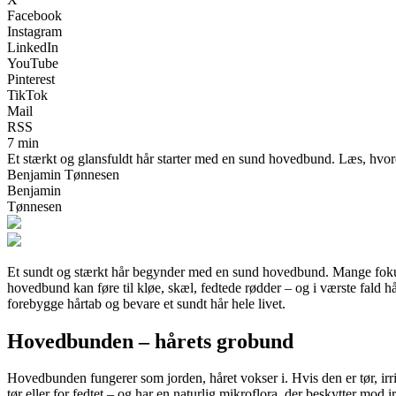
Facebook
Instagram
LinkedIn
YouTube
Pinterest
TikTok
Mail
RSS
7 min
Et stærkt og glansfuldt hår starter med en sund hovedbund. Læs, hvorda
Benjamin Tønnesen
Benjamin
Tønnesen
Et sundt og stærkt hår begynder med en sund hovedbund. Mange fokus
hovedbund kan føre til kløe, skæl, fedtede rødder – og i værste fald 
forebygge hårtab og bevare et sundt hår hele livet.
Hovedbunden – hårets grobund
Hovedbunden fungerer som jorden, håret vokser i. Hvis den er tør, irri
tør eller for fedtet – og har en naturlig mikroflora, der beskytter mod i