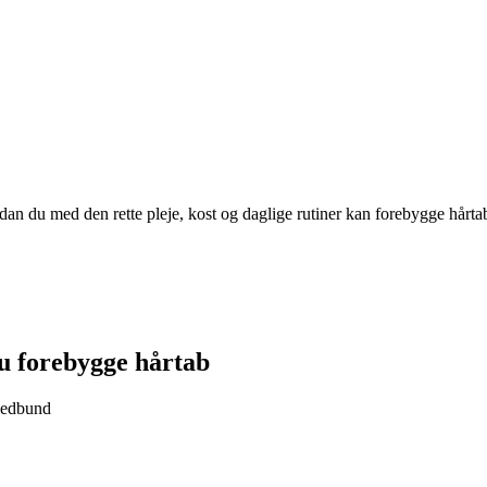
n du med den rette pleje, kost og daglige rutiner kan forebygge hårtab o
u forebygge hårtab
ovedbund