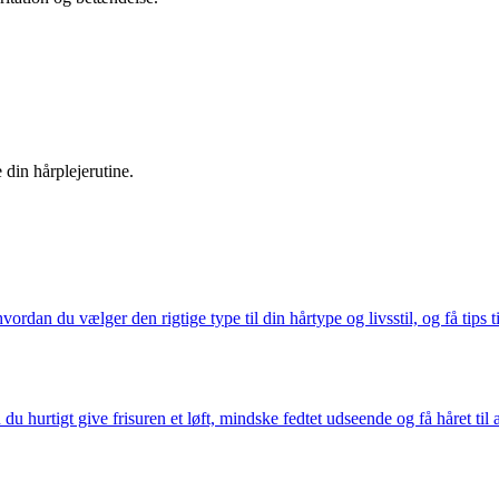
 din hårplejerutine.
an du vælger den rigtige type til din hårtype og livsstil, og få tips til
tigt give frisuren et løft, mindske fedtet udseende og få håret til at 