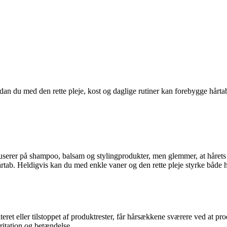
n du med den rette pleje, kost og daglige rutiner kan forebygge hårtab o
erer på shampoo, balsam og stylingprodukter, men glemmer, at hårets v
hårtab. Heldigvis kan du med enkle vaner og den rette pleje styrke både
teret eller tilstoppet af produktrester, får hårsækkene sværere ved at p
rritation og betændelse.