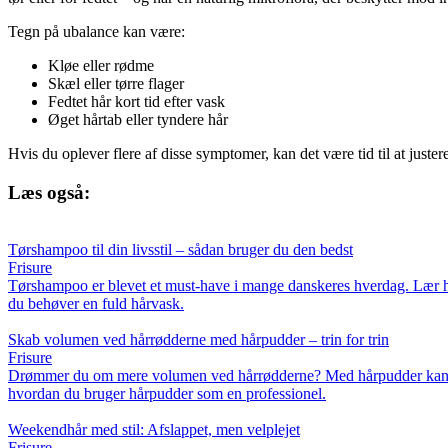
Tegn på ubalance kan være:
Kløe eller rødme
Skæl eller tørre flager
Fedtet hår kort tid efter vask
Øget hårtab eller tyndere hår
Hvis du oplever flere af disse symptomer, kan det være tid til at justere
Læs også:
Tørshampoo til din livsstil – sådan bruger du den bedst
Frisure
Tørshampoo er blevet et must-have i mange danskeres hverdag. Lær hvord
du behøver en fuld hårvask.
Skab volumen ved hårrødderne med hårpudder – trin for trin
Frisure
Drømmer du om mere volumen ved hårrødderne? Med hårpudder kan du hur
hvordan du bruger hårpudder som en professionel.
Weekendhår med stil: Afslappet, men velplejet
Frisure