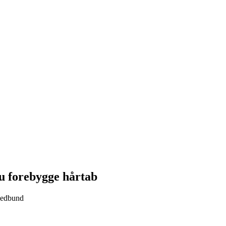
u forebygge hårtab
ovedbund